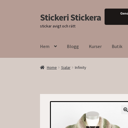
Geno
Stickeri Stickera
Hoppa
Hoppa
till
till
stickar avigt och rätt
navigering
innehåll
Hem
Blogg
Kurser
Butik
Home
Sjalar
Infinity