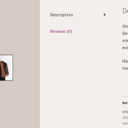
D
Description
Un
Reviews (0)
Den
vr
ev
Han
to
Rel
Infi
201
Lik