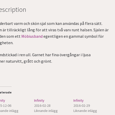
escription
derbart varm och skön sjal som kan användas på flera sätt.
 är tillräckligt lång för att viras två varv runt halsen. Sjalen är
iden som ett
Möbiusband
egentligen en gammal symbol för
igheten.
dstickad i ren ull. Garnet har fina övergångar i ljusa
ner naturvitt, grått och grönt.
aterade
nity
Infinity
Infinity
5-12-06
2016-02-28
2016-02-29
nande inlägg
Liknande inlägg
Liknande inlägg