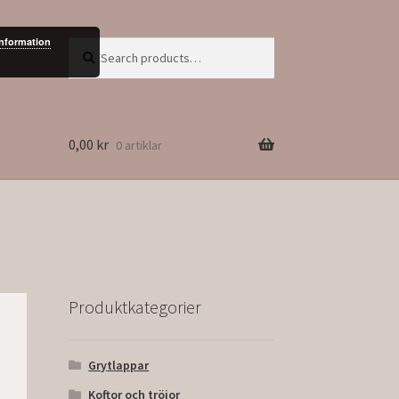
information
Search
Search
for:
0,00
kr
0 artiklar
Produktkategorier
Grytlappar
Koftor och tröjor