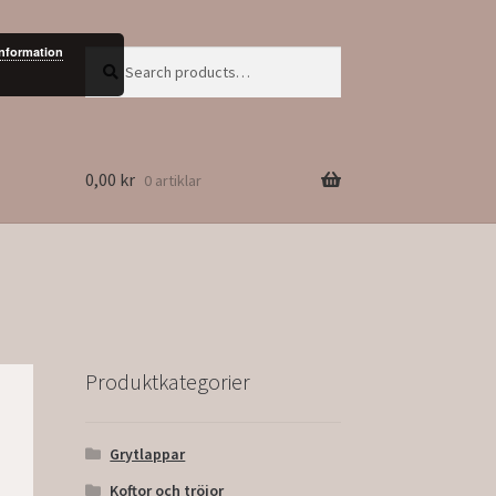
information
Search
Search
for:
0,00
kr
0 artiklar
Produktkategorier
Grytlappar
Koftor och tröjor