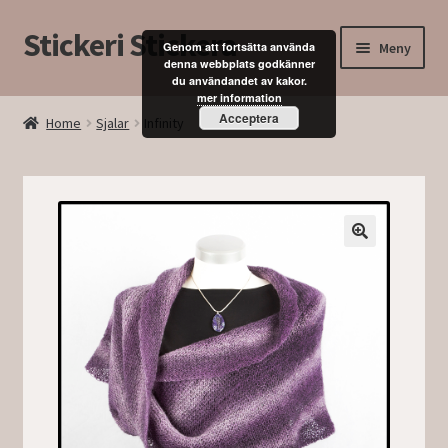
Stickeri Stickera
Hoppa
Hoppa
Meny
Genom att fortsätta använda
till
till
denna webbplats godkänner
du användandet av kakor.
navigering
innehåll
Expand
Hem
mer information
underm
Acceptera
Home
Sjalar
Infinity
Blogg
Kurser
Butik
Mitt konto
Kassan