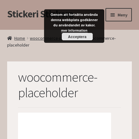
Stickeri Stickera
Hoppa
Hoppa
Meny
Genom att fortsätta använda
till
till
denna webbplats godkänner
du användandet av kakor.
navigering
innehåll
Expand
Hem
mer information
underm
Acceptera
Home
woocommerce-placeholder
woocommerce-
placeholder
Blogg
Kurser
woocommerce-
Butik
placeholder
Mitt konto
Kassan