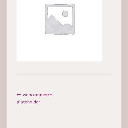
Inläggsnavigering
Föregående
woocommerce-
inlägg:
placeholder