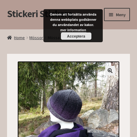
Stickeri Stickera
Hoppa
Hoppa
Meny
Genom att fortsätta använda
till
till
denna webbplats godkänner
du användandet av kakor.
navigering
innehåll
Expand
Hem
mer information
underm
Acceptera
Home
Mössor
Mössa
Blogg
Kurser
Butik
Mitt konto
Kassan