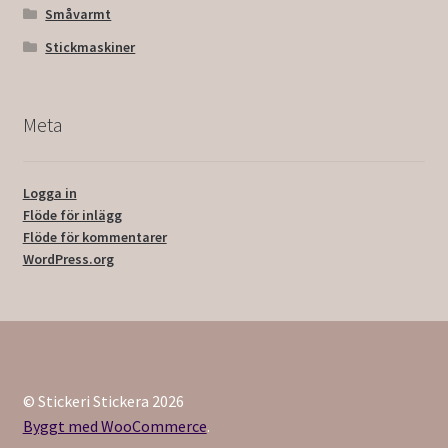
Småvarmt
Stickmaskiner
Meta
Logga in
Flöde för inlägg
Flöde för kommentarer
WordPress.org
© Stickeri Stickera 2026
Byggt med WooCommerce
.