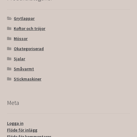
Grytlappar
Koftor och tröjor
Mössor
Okategoriserad
Sjalar
Småvarmt
Stickmaskiner
Meta
Logga in
Flöde för inlägg
Flöde för kommentarer