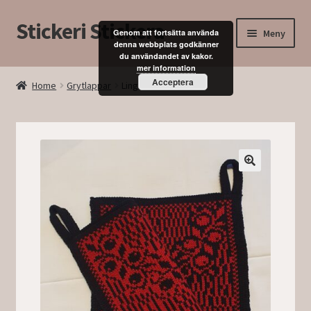
Stickeri Stickera
Hoppa
Hoppa
Meny
Genom att fortsätta använda
till
till
denna webbplats godkänner
du användandet av kakor.
navigering
innehåll
Expand
Hem
mer information
underm
Acceptera
Home
Grytlappar
Lingonbård
Blogg
Kurser
Butik
Mitt konto
Kassan