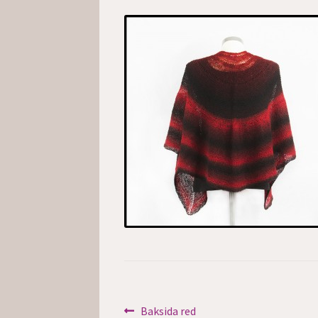
Inläggsnavigering
Föregående
Baksida red