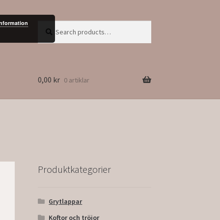
information
Search
Search
for:
0,00
kr
0 artiklar
Produktkategorier
Grytlappar
Koftor och tröjor