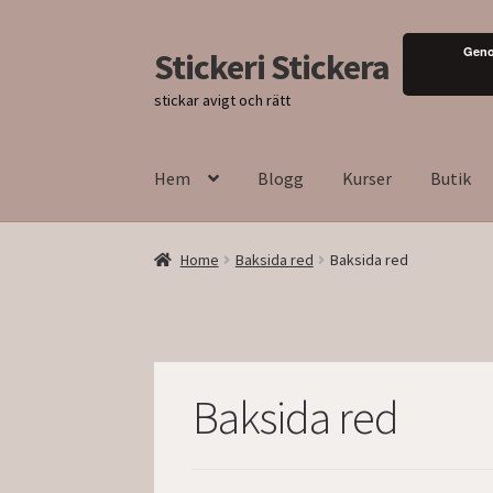
Geno
Stickeri Stickera
Hoppa
Hoppa
till
till
stickar avigt och rätt
navigering
innehåll
Hem
Blogg
Kurser
Butik
Home
Baksida red
Baksida red
Baksida red