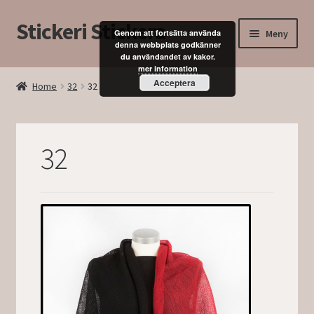
Stickeri Stickera
Hoppa
Hoppa
Meny
Genom att fortsätta använda
till
till
denna webbplats godkänner
du användandet av kakor.
navigering
innehåll
Expand
Hem
mer information
underm
Acceptera
Home
32
32
Blogg
Kurser
32
Butik
Mitt konto
Kassan