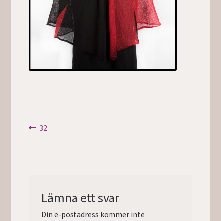
Inläggsnavigering
Föregående
32
inlägg:
Lämna ett svar
Din e-postadress kommer inte