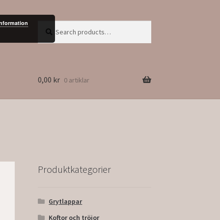
information
Search
Search
for:
0,00
kr
0 artiklar
Produktkategorier
Grytlappar
Koftor och tröjor