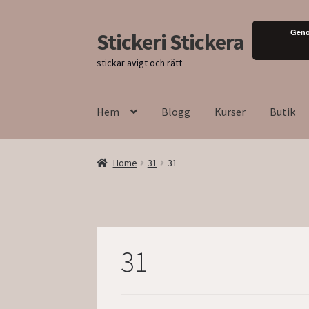
Geno
Stickeri Stickera
Hoppa
Hoppa
till
till
stickar avigt och rätt
navigering
innehåll
Hem
Blogg
Kurser
Butik
Home
31
31
31