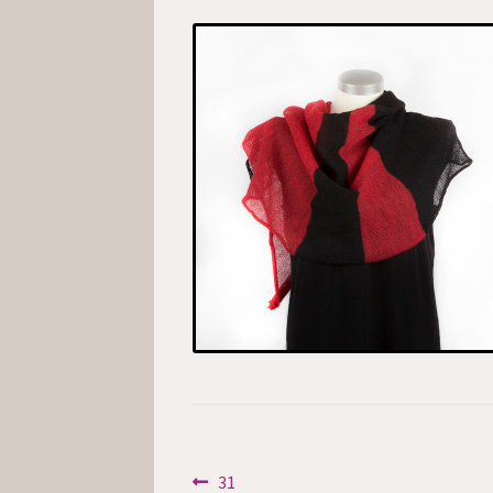
Inläggsnavigering
Föregående
31