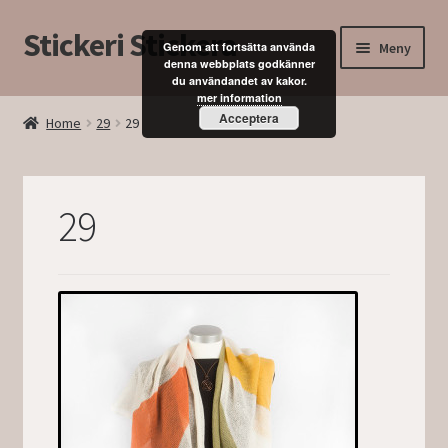
Stickeri Stickera
Hoppa
Hoppa
Meny
Genom att fortsätta använda
till
till
denna webbplats godkänner
du användandet av kakor.
navigering
innehåll
Expand
Hem
mer information
underm
Acceptera
Home
29
29
Blogg
Kurser
29
Butik
Mitt konto
Kassan