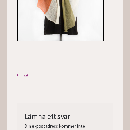
Inläggsnavigering
Föregående
29
inlägg:
Lämna ett svar
Din e-postadress kommer inte