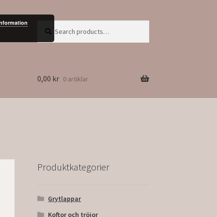
information
Search
Search
for:
0,00
kr
0 artiklar
Produktkategorier
Grytlappar
Koftor och tröjor