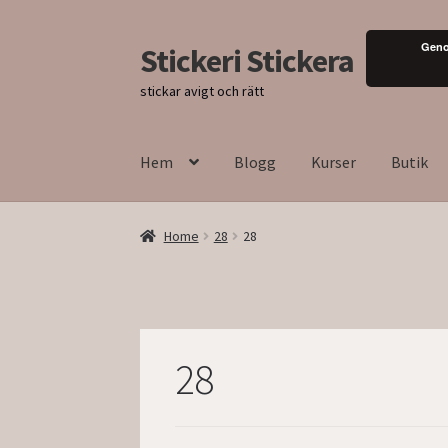
Geno
Stickeri Stickera
Hoppa
Hoppa
till
till
stickar avigt och rätt
navigering
innehåll
Hem
Blogg
Kurser
Butik
Home
28
28
28