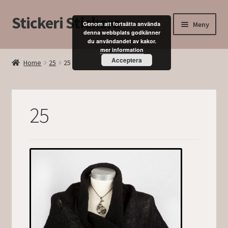
Stickeri Stickera
Hoppa
Hoppa
Meny
Genom att fortsätta använda
till
till
denna webbplats godkänner
du användandet av kakor.
navigering
innehåll
Expand
Hem
mer information
underm
Acceptera
Home
25
25
Blogg
Kurser
25
Butik
Mitt konto
Kassan