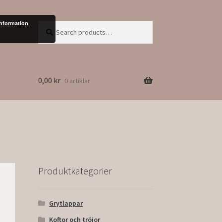
information
Search
Search
for:
0,00
kr
0 artiklar
Produktkategorier
Grytlappar
Koftor och tröjor