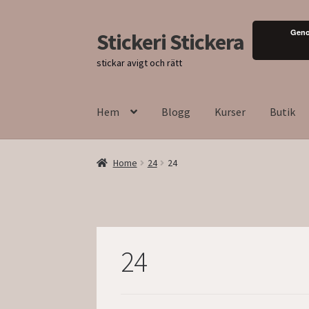
Geno
Stickeri Stickera
Hoppa
Hoppa
till
till
stickar avigt och rätt
navigering
innehåll
Hem
Blogg
Kurser
Butik
Home
24
24
24