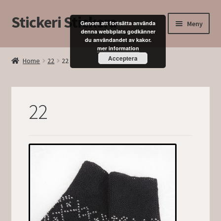
Stickeri Stickera
Hoppa
Hoppa
Meny
Genom att fortsätta använda
till
till
denna webbplats godkänner
du användandet av kakor.
navigering
innehåll
Expand
Hem
mer information
underm
Acceptera
Home
22
22
Blogg
Kurser
22
Butik
Mitt konto
Kassan