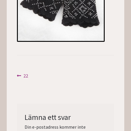
Inläggsnavigering
Föregående
22
inlägg:
Lämna ett svar
Din e-postadress kommer inte