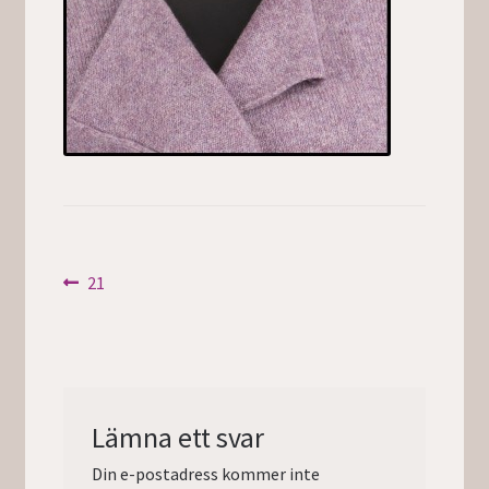
Inläggsnavigering
Föregående
21
inlägg:
Lämna ett svar
Din e-postadress kommer inte