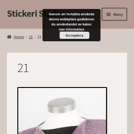
Stickeri Stickera
Hoppa
Hoppa
Meny
Genom att fortsätta använda
till
till
denna webbplats godkänner
du användandet av kakor.
navigering
innehåll
Expand
Hem
mer information
underm
Acceptera
Home
21
21
Blogg
Kurser
21
Butik
Mitt konto
Kassan