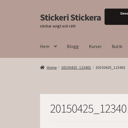
Geno
Stickeri Stickera
Hoppa
Hoppa
till
till
stickar avigt och rätt
navigering
innehåll
Hem
Blogg
Kurser
Butik
Home
20150425_123401
20150425_123401
20150425_12340