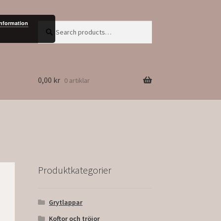
information
Search
Search
for:
0,00
kr
0 artiklar
Produktkategorier
Grytlappar
Koftor och tröjor