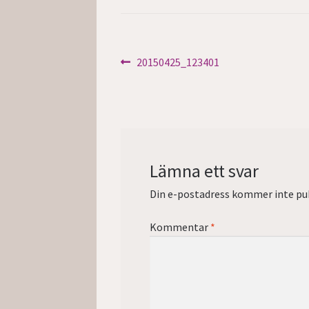
Inläggsnavigering
Föregående
20150425_123401
inlägg:
Lämna ett svar
Din e-postadress kommer inte pub
Kommentar
*