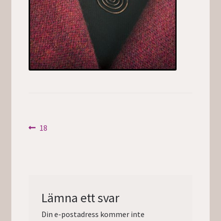
Inläggsnavigering
Föregående
18
inlägg:
Lämna ett svar
Din e-postadress kommer inte