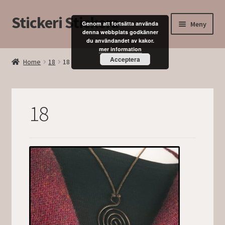
Stickeri Stickera
Hoppa
Hoppa
Meny
Genom att fortsätta använda
till
till
denna webbplats godkänner
du användandet av kakor.
navigering
innehåll
Expand
Hem
mer information
underm
Acceptera
Home
18
18
Blogg
Kurser
18
Butik
Mitt konto
Kassan