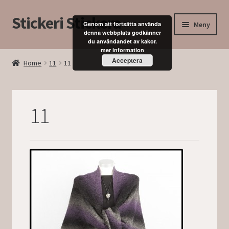
Stickeri Stickera
Hoppa
Hoppa
Meny
Genom att fortsätta använda
till
till
denna webbplats godkänner
du användandet av kakor.
navigering
innehåll
Expand
Hem
mer information
underm
Acceptera
Home
11
11
Blogg
Kurser
11
Butik
Mitt konto
Kassan