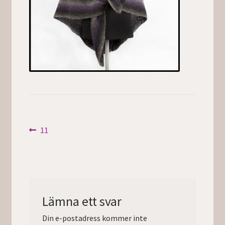
Inläggsnavigering
Föregående
11
inlägg:
Lämna ett svar
Din e-postadress kommer inte