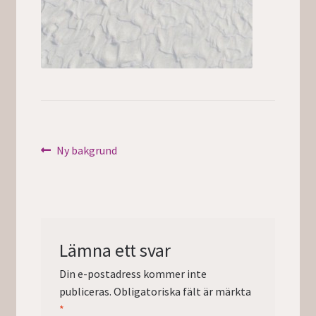
Inläggsnavigering
Föregående
Ny bakgrund
inlägg:
Lämna ett svar
Din e-postadress kommer inte
publiceras.
Obligatoriska fält är märkta
*