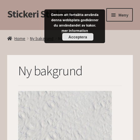
Stickeri Stickera
Hoppa
Hoppa
Meny
Genom att fortsätta använda
till
till
denna webbplats godkänner
du användandet av kakor.
navigering
innehåll
Expand
Hem
mer information
underm
Acceptera
Home
Ny bakgrund
Ny bakgrund
Blogg
Kurser
Ny bakgrund
Butik
Mitt konto
Kassan